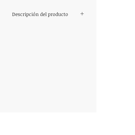
Descripción del producto
Diámetros: 10 a 45 mm
Minerales: óxido de aluminio, 
carburo de silicio, óxido de 
VISITANOS
zirconio
Remedios Escalada de San Martin 3627.
CABA, Buenos Aires
LLAMANOS
Tel:
4639-8345
E-MAIL
info@sableco.com.ar
ventas@sableco.com.ar
nico@sableco.com.ar